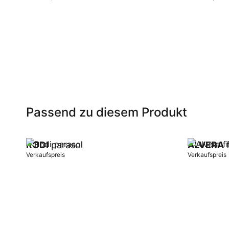
In Warenkorb
In Warenk
Passend zu diesem Produkt
RODI
parasol
ALVERA
f
Verkaufspreis
Verkaufspreis
In Warenkorb
In Warenk