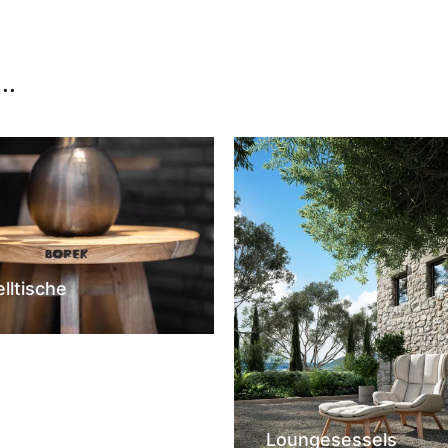
..
elltische
Loungesessels