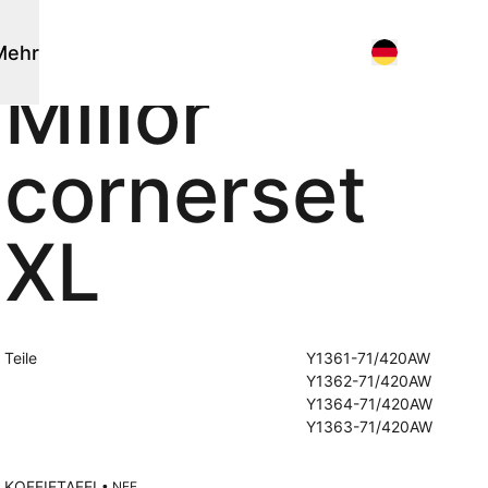
Mehr
Millor
Sonnenschirme
Flagship stores
cornerset
Nachrichten
Stangensonnenschirme
Suche am Verkaufsort
Suchen
Events
Frei hängende Sonnenschirme
3D-Modelle
XL
Arbeiten bei
Uber uns
Teile
Y1361-71/420AW
Andere
Y1362-71/420AW
Y1364-71/420AW
Pflegeprodukte
Y1363-71/420AW
Outdoor-Küche
Kissen
KOFFIETAFEL
• NEE