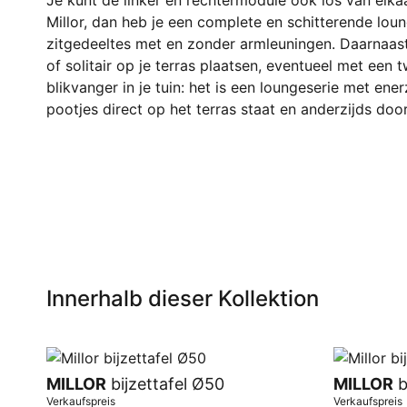
Je kunt de linker en rechtermodule ook los van elk
Millor, dan heb je een complete en schitterende lou
zitgedeeltes met en zonder armleuningen. Daarnaas
of solitair op je terras plaatsen, eventueel met een
blikvanger in je tuin: het is een loungeserie met en
pootjes direct op het terras staat en anderzijds do
Innerhalb dieser Kollektion
MILLOR
bijzettafel Ø50
MILLOR
b
Verkaufspreis
Verkaufspreis