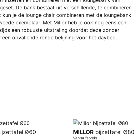
aar inzetten en combineren met een loungebank van
ngeset. De bank bestaat uit verschillende, te combineren
t kun je de lounge chair combineren met de loungebank
 tweede exemplaar. Met Millor heb je ook nog eens een
erzijds een robuuste uitstraling doordat deze zonder
or een opvallende ronde belijning voor het daybed.
ijzettafel Ø60
MILLOR
bijzettafel Ø80
Verkaufspreis