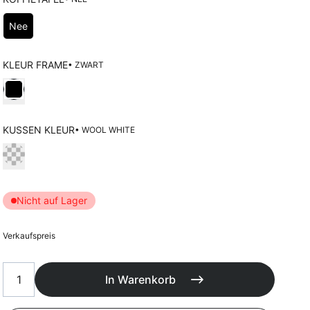
Poufs
Schutzhüllen
Wählen Koffietafel
Nee
Accessoires
KLEUR FRAME
• ZWART
Wählen Kleur frame
KUSSEN KLEUR
• WOOL WHITE
Wählen Kussen kleur
Nicht auf Lager
Verkaufspreis
In Warenkorb