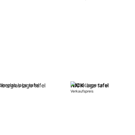
orb
In Warenkorb
iberglas lage tafel
NICK
lage tafel
Verkaufspreis
orb
In Warenkorb