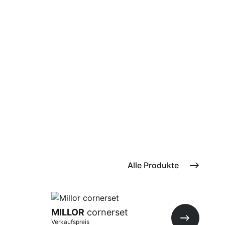
Alle Produkte
MILLOR
cornerset
MI
Verkaufspreis
Verka
Nächste Fo