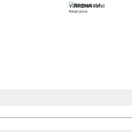
TIRRENA
tafel
Retail price
t
Add to cart