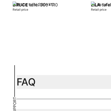
BRUCE
tafel 300x110
LILA
tafel
Retail price
Retail price
Add to cart
Add to car
FAQ
SUPPORT