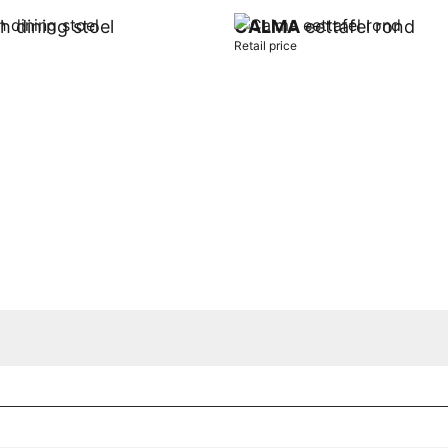
h dining stoel
CALMA
eettafel rond
Retail price
t
Add to cart