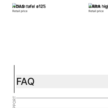
NOAS
tafel ø125
BARA
hig
Retail price
Retail price
Add to cart
Add to car
FAQ
SUPPORT