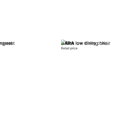
ngeset
BARA
low dining chair
Retail price
t
Add to cart