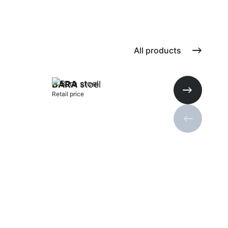
All products
BARA
stoel
Retail price
Next slide
Previous s
Add to cart