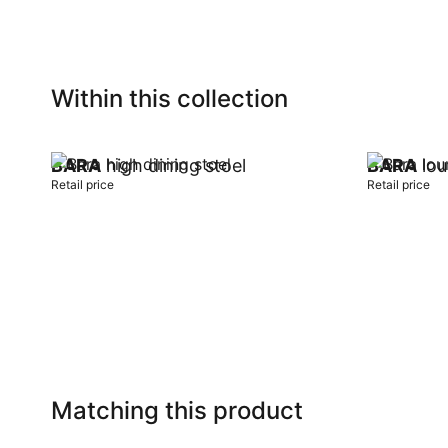
Within this collection
BARA
high dining stoel
BARA
lou
Retail price
Retail price
Add to cart
Add to car
Matching this product