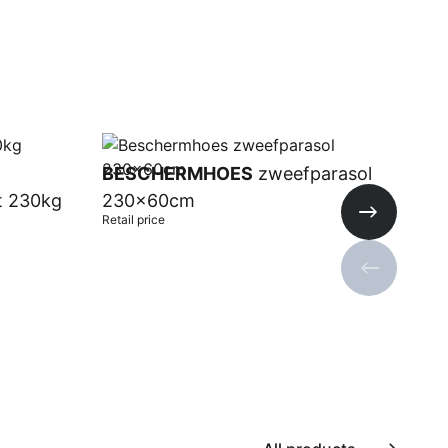
BESCHERMHOES
zweefparasol
t 230kg
230x60cm
Retail price
Next slide
Previous s
Add to cart