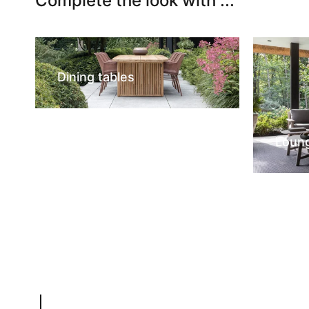
Complete the look with ...
Dining tables
Loun