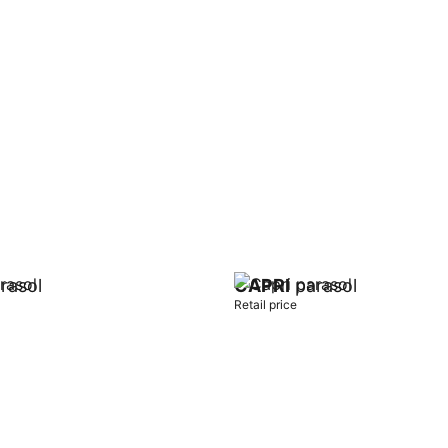
rasol
CAPRI
parasol
Retail price
t
Add to cart