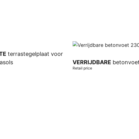
TE
terrastegelplaat voor
asols
VERRIJDBARE
betonvoe
Retail price
t
Add to cart