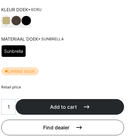
Cushions
Protection covers
KLEUR DOEK
• ECRU
Accessoires
Choose Kleur doek
MATERIAAL DOEK
• SUNBRELLA
Choose Materiaal doek
Sunbrella
Limited stock
Retail price
Add to cart
Find dealer