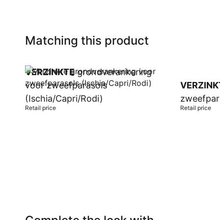
Matching this product
VERZINKTE
grondverankering
voor zweefparasols
VERZINK
(Ischia/Capri/Rodi)
zweefpar
Retail price
Retail price
Add to cart
Add to car