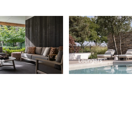
ge
Loungers