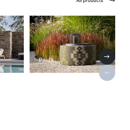
All products
Poufs
Next slide
Previous s