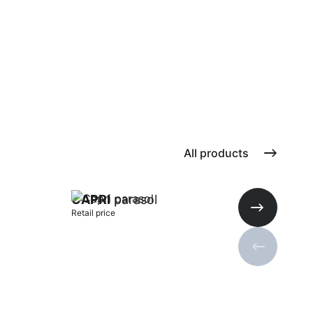
All products
CAPRI
parasol
Retail price
Next slide
Previous s
Add to cart