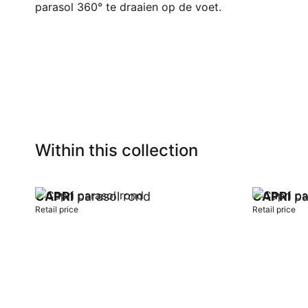
parasol 360° te draaien op de voet.
Within this collection
CAPRI
parasol rond
CAPRI
pa
Retail price
Retail price
Add to cart
Add to car