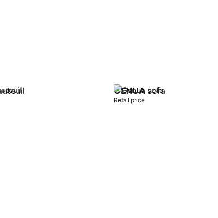
uteuil
GENUA
sofa
Retail price
t
Add to cart