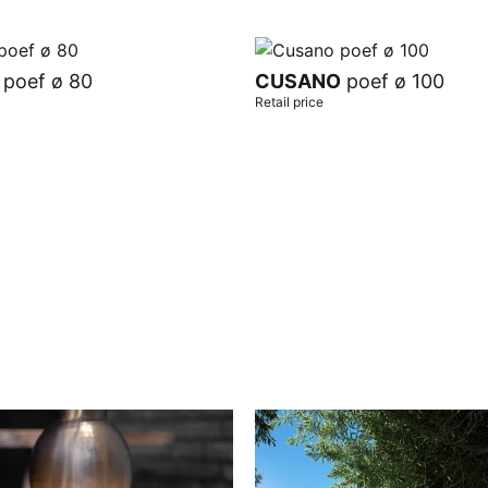
poef ø 80
CUSANO
poef ø 100
Retail price
t
Add to cart