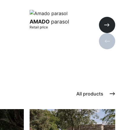
AMADO
parasol
SA
Retail price
Retai
Next slide
Previous s
Add to cart
Add
All products