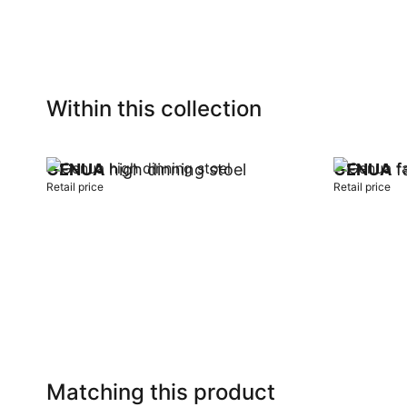
Within this collection
GENUA
high dinning stoel
GENUA
fa
Retail price
Retail price
Add to cart
Add to car
Matching this product