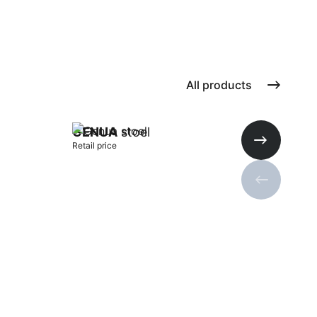
All products
GENUA
stoel
Retail price
Next slide
Previous s
Add to cart