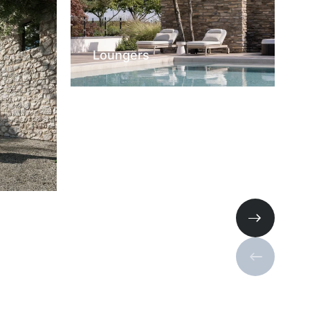
Loungers
Next slide
Previous s