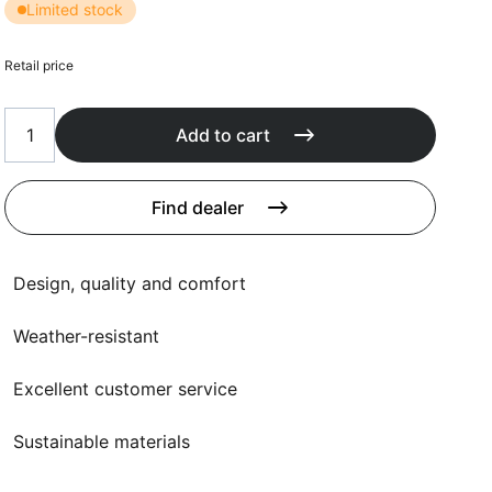
Cushions
Limited stock
Protection covers
Accessoires
Retail price
Add to cart
Find dealer
Design, quality and comfort
Weather-resistant
Excellent customer service
Sustainable materials