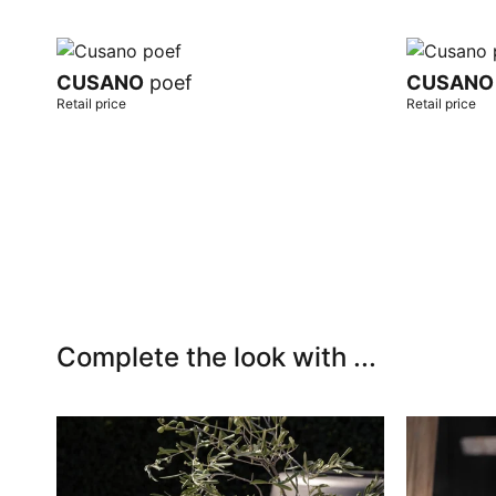
CUSANO
poef
CUSANO
Retail price
Retail price
Add to cart
Add to car
Complete the look with ...