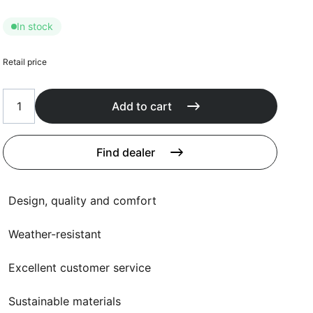
Cushions
Protection covers
In stock
Accessoires
Retail price
Add to cart
Find dealer
Design, quality and comfort
Weather-resistant
Excellent customer service
Sustainable materials