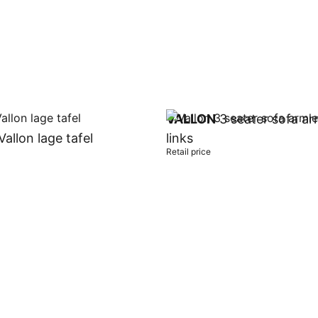
VALLON
3 seater sofa ar
allon lage tafel
links
Retail price
t
Add to cart