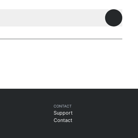
Open ques
CONTACT
Support
Contact