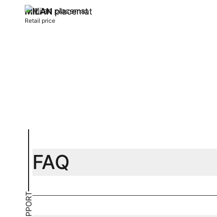
MILAN
placemat
Retail price
Add to cart
FAQ
SUPPORT