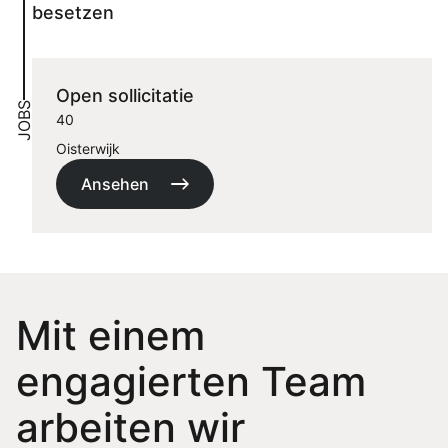
Sprachwahl
besetzen
Uber uns
Open sollicitatie
JOBS
40
Oisterwijk
Ansehen
Mit einem
engagierten Team
arbeiten wir