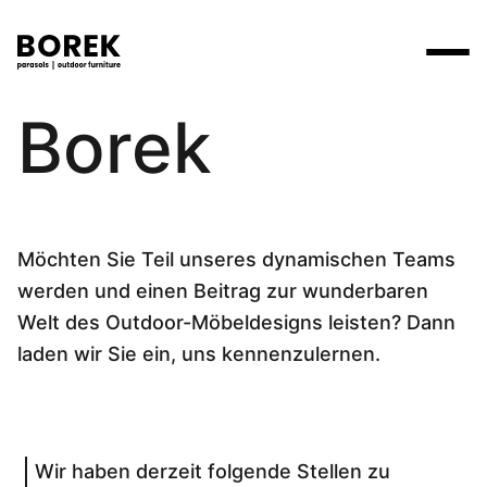
Arbeiten bei
Borek
Produkte
Suchen
Produkte
Kollektionen
Contact
Marken
Verkaufsstellen
Tische
Designer
Marken
Lounge
Möchten Sie Teil unseres dynamischen Teams
Borek
Flagship stores
Flagship stores
werden und einen Beitrag zur wunderbaren
Projekte
Sonnenschirme
Max & Luuk
Premium stores
Welt des Outdoor-Möbeldesigns leisten? Dann
Nachrichten
Stühle
Verkaufsstellen
laden wir Sie ein, uns kennenzulernen.
Yoi
Suche am Verkaufsort
Events
Liegestühle
Mehr
3D-Modelle
Andere
Arbeiten bei
Wir haben derzeit folgende Stellen zu