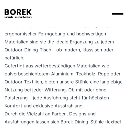
Die Dining-Stühle von Borek vereinen stilvolles Design
mit hohem Sitzkomfort und wetterfester Qualität. Mit
Produkte
ergonomischer Formgebung und hochwertigen
Materialien sind sie die ideale Ergänzung zu jedem
Suchen
Produkte
Kollektionen
Contact
Outdoor-Dining-Tisch – ob modern, klassisch oder
Marken
Verkaufsstellen
Tische
natürlich.
Designer
Marken
Gefertigt aus wetterbeständigen Materialien wie
Lounge
Borek
Flagship stores
Flagship stores
pulverbeschichtetem Aluminium, Teakholz, Rope oder
Projekte
Sonnenschirme
Max & Luuk
Premium stores
Outdoor-Textilien, bieten unsere Stühle eine langlebige
Nachrichten
Nutzung bei jeder Witterung. Ob mit oder ohne
Stühle
Verkaufsstellen
Yoi
Suche am Verkaufsort
Events
Polsterung – jede Ausführung steht für höchsten
Liegestühle
Komfort und exklusive Ausstrahlung.
Mehr
3D-Modelle
Durch die Vielzahl an Farben, Designs und
Andere
Ausführungen lassen sich Borek Dining-Stühle flexibel
Arbeiten bei