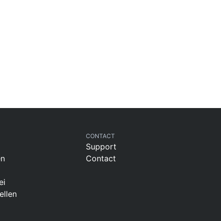
Poufs
Schutzhüllen
Accessoires
CONTACT
Support
en
Contact
ei
ellen