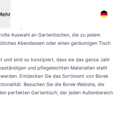
Mehr
g ein stilvoller und funktionaler Gartentisch ist.
rfekt für jede Jahreszeit im Freien. Mit dem Fokus
große Auswahl an Gartentischen, die zu jedem
Sonnenschirme
Flagship stores
ütliches Abendessen oder einen geräumigen Tisch
Nachrichten
Stangensonnenschirme
Suche am Verkaufsort
Suchen
Events
Frei hängende Sonnenschirme
t und sind so konzipiert, dass sie das ganze Jahr
3D-Modelle
ständigen und pflegeleichten Materialien stellt
Arbeiten bei
n werden. Entdecken Sie das Sortiment von Borek
Uber uns
tionalität. Besuchen Sie die Borek-Website, die
en perfekten Gartentisch, der jeden Außenbereich
Andere
Pflegeprodukte
Outdoor-Küche
Kissen