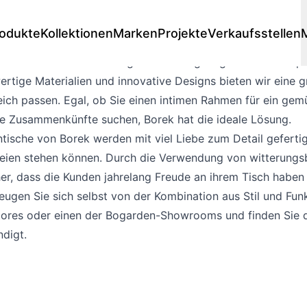
odukte
Kollektionen
Marken
Projekte
Verkaufsstellen
 den perfekten Gartentisch? Wir von Borek wissen, wie wichti
tentische verbinden Eleganz mit Langlebigkeit und sind pe
rtige Materialien und innovative Designs bieten wir eine 
Lounge
ich passen. Egal, ob Sie einen intimen Rahmen für ein gem
e
Loungesessels
 stores
re Zusammenkünfte suchen, Borek hat die ideale Lösung.
Premium stores
Designer
Loungesets
tische von Borek werden mit viel Liebe zum Detail gefertig
e
modulare Lounge
eien stehen können. Durch die Verwendung von witterungsbe
Dining lounges
her, dass die Kunden jahrelang Freude an ihrem Tisch habe
Sofas
ugen Sie sich selbst von der Kombination aus Stil und Funk
Hockers
stores oder einen der Bogarden-Showrooms und finden Sie d
ndigt.
Liegestühle
Einige Liegestühle
e
Doppel-Liegen
e
Daybed