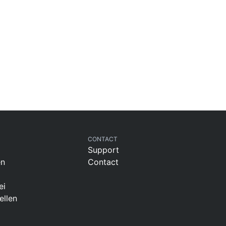
Poufs
Schutzhüllen
Accessoires
CONTACT
Support
en
Contact
ei
ellen