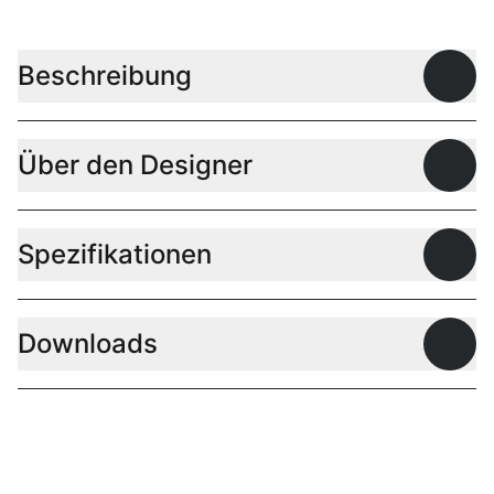
Beschreibung
Offen
Über den Designer
Offen
Spezifikationen
Offen
Downloads
Offen