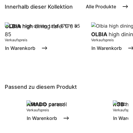
Innerhalb dieser Kollektion
Alle Produkte
OLBIA
high dining tafel 170 x
85
OLBIA
high dinin
Verkaufspreis
Verkaufspreis
In Warenkorb
In Warenkorb
Passend zu diesem Produkt
AMADO
parasol
ROB
hig
Verkaufspreis
Verkaufspre
In Warenkorb
In Ware