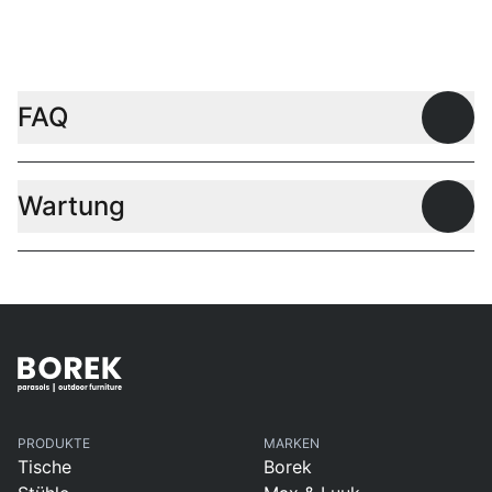
FAQ
Offen
Wartung
Offen
PRODUKTE
MARKEN
Tische
Borek