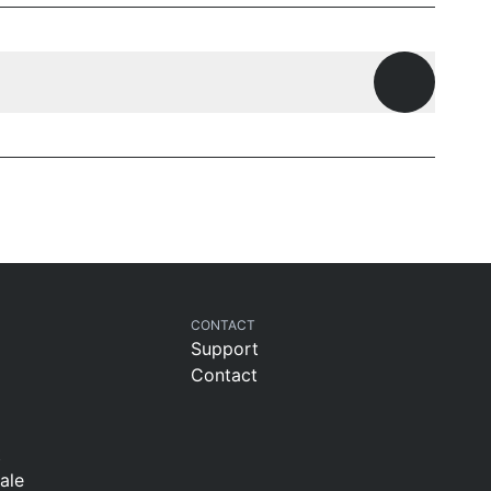
Open ques
CONTACT
Support
Contact
t
sale