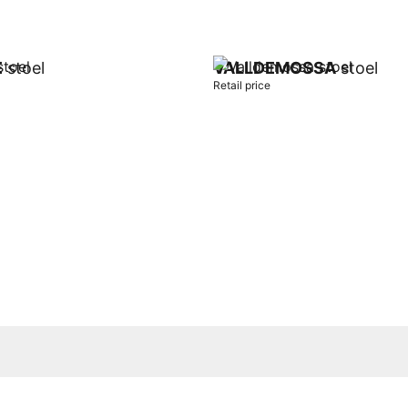
E
stoel
VALLDEMOSSA
stoel
Retail price
t
Add to cart