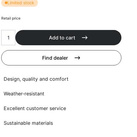
Cushions
Limited stock
Protection covers
Accessoires
Retail price
Add to cart
Find dealer
Design, quality and comfort
Weather-resistant
Excellent customer service
Sustainable materials