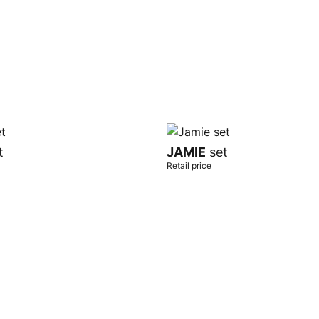
t
JAMIE
set
Retail price
t
Add to cart