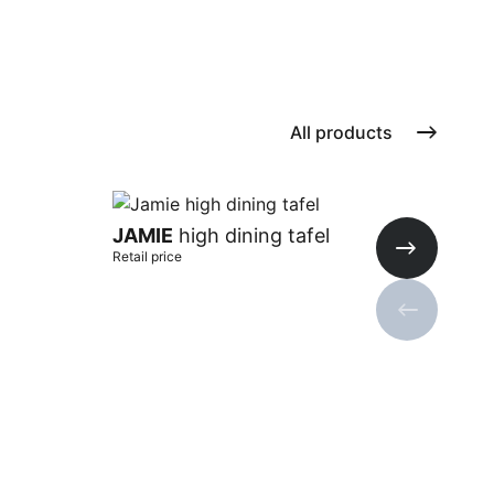
All products
JA
JAMIE
high dining tafel
ver
Retail price
Retai
Next slide
Previous s
Add to cart
Add