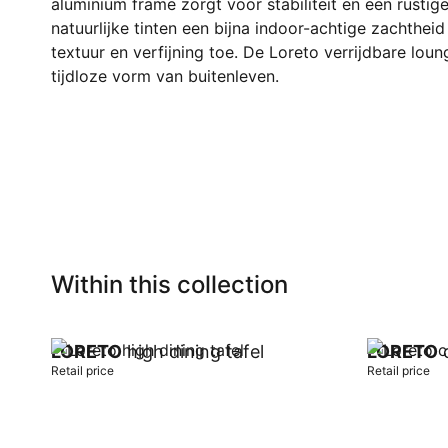
aluminium frame zorgt voor stabiliteit en een rustige
natuurlijke tinten een bijna indoor-achtige zachtheid
textuur en verfijning toe. De Loreto verrijdbare loung
tijdloze vorm van buitenleven.
Within this collection
LORETO
high dining tafel
LORETO
c
Retail price
Retail price
Add to cart
Add to car