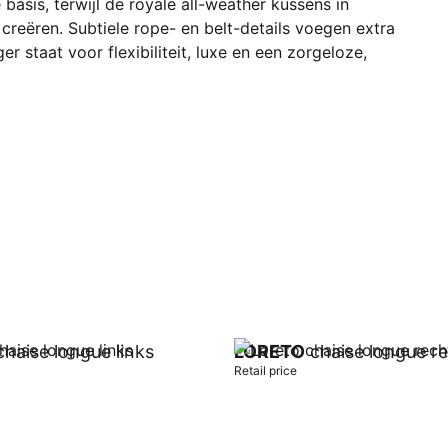
 basis, terwijl de royale all-weather kussens in
 creëren. Subtiele rope- en belt-details voegen extra
er staat voor flexibiliteit, luxe en een zorgeloze,
haise longue links
LORETO
chaise longue r
Retail price
t
Add to cart