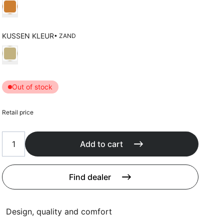
Cushions
Choose Kleur frame
Protection covers
Accessoires
KUSSEN KLEUR
• ZAND
Choose Kussen kleur
Out of stock
Retail price
Add to cart
Find dealer
Design, quality and comfort