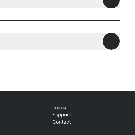
Open ques
Open ques
CONTACT
Support
Contact