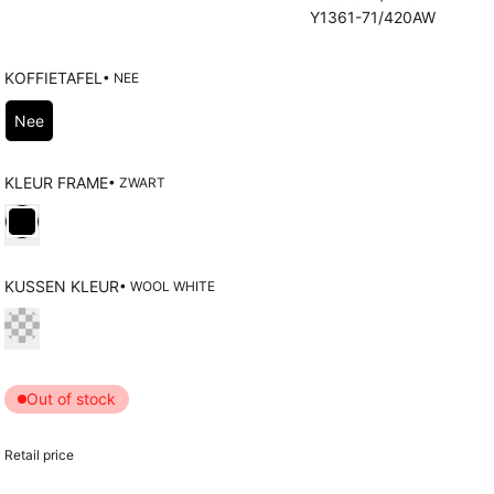
Cushions
Y1361-71/420AW
Protection covers
Accessoires
KOFFIETAFEL
• NEE
Choose Koffietafel
Nee
KLEUR FRAME
• ZWART
Choose Kleur frame
KUSSEN KLEUR
• WOOL WHITE
Choose Kussen kleur
Out of stock
Retail price