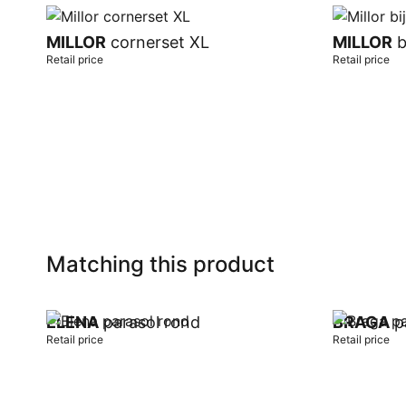
MILLOR
cornerset XL
MILLOR
b
Retail price
Retail price
Add to cart
Add to car
Matching this product
ELENA
parasol rond
BRAGA
p
Retail price
Retail price
Add to cart
Add to car