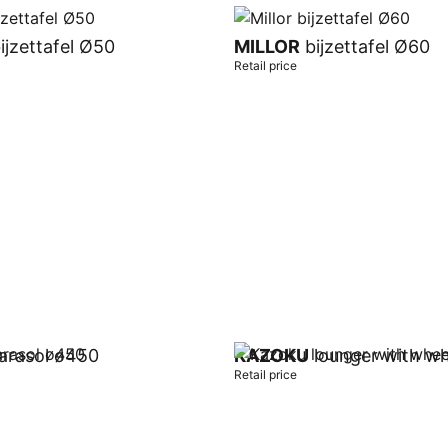
ijzettafel Ø50
MILLOR
bijzettafel Ø60
Retail price
t
Add to cart
arasol ø450
KAZOKU
lounger with wh
Retail price
t
Add to cart