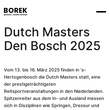
12. Dezember 2024
Dutch Masters
Produkte
Suchen
Produkte
Den Bosch 2025
Kollektionen
Contact
Marken
Verkaufsstellen
Tische
Designer
Marken
Lounge
Borek
Flagship stores
Flagship stores
Projekte
Sonnenschirme
Vom 13. bis 16. März 2025 finden in 's-
Max & Luuk
Premium stores
Nachrichten
Hertogenbosch die Dutch Masters statt, eine
Stühle
Verkaufsstellen
Yoi
Suche am Verkaufsort
Events
der prestigeträchtigsten
Liegestühle
Reitsportveranstaltungen in den Niederlanden.
Mehr
3D-Modelle
Spitzenreiter aus dem In- und Ausland messen
Andere
Arbeiten bei
sich in Disziplinen wie Springen, Dressur und