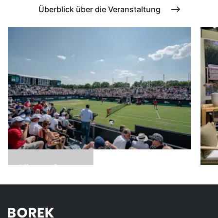
Überblick über die Veranstaltung
Libema Open
2024
S
2