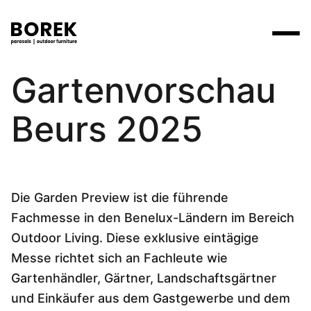
12. Dezember 2024
Gartenvorschau
Produkte
Suchen
Produkte
Beurs 2025
Kollektionen
Contact
Marken
Verkaufsstellen
Tische
Designer
Marken
Lounge
Borek
Flagship stores
Flagship stores
Projekte
Sonnenschirme
Die Garden Preview ist die führende
Max & Luuk
Premium stores
Nachrichten
Fachmesse in den Benelux-Ländern im Bereich
Stühle
Verkaufsstellen
Yoi
Suche am Verkaufsort
Events
Outdoor Living. Diese exklusive eintägige
Liegestühle
Messe richtet sich an Fachleute wie
Mehr
3D-Modelle
Gartenhändler, Gärtner, Landschaftsgärtner
Andere
Arbeiten bei
und Einkäufer aus dem Gastgewerbe und dem