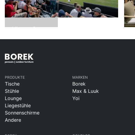
Libema Open
2024
S
2
PRODUKTE
MARKEN
Tische
Borek
Stühle
Max & Luuk
Lounge
Yoi
Liegestühle
Sonnenschirme
Andere