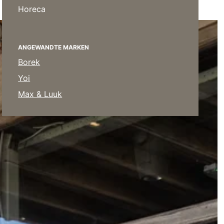
Poufs
Horeca
Schutzhüllen
Accessoires
ANGEWANDTE MARKEN
Borek
Yoi
Max & Luuk