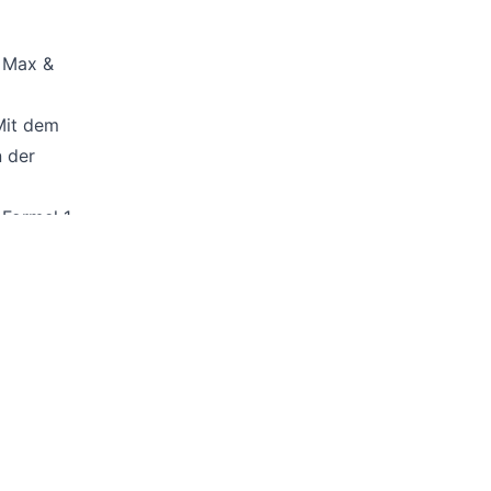
n Max &
Mit dem
 der
 Formel 1
s
Alle projecten