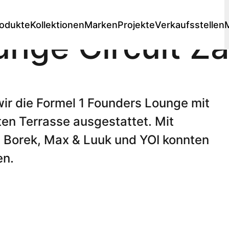
odukte
Kollektionen
Marken
Projekte
Verkaufsstellen
nge Circuit Z
Lounge
e
Loungesessels
 stores
Premium stores
Designer
Loungesets
ir die Formel 1 Founders Lounge mit
e
modulare Lounge
ten Terrasse ausgestattet. Mit
Dining lounges
Sofas
n Borek, Max & Luuk und YOI konnten
Hockers
en.
Liegestühle
Einige Liegestühle
e
Doppel-Liegen
e
Daybed