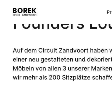
Pr
Founders Lou
Mehr
Tische
Produkte
Marken
Verkaufsstellen
High dining Tisch
Flagship
Contact
Suchen
Dining Tisch
Auf dem Circuit Zandvoort haben w
Low dining Tisch
einer neu gestalteten und dekorier
Beistelltische
Couchtische
Möbeln von allen 3 unserer Marke
Bartische
wir mehr als 200 Sitzplätze schaff
Stühle
Dining Stuhle
High dining Stuhl
Low dining Stuhl