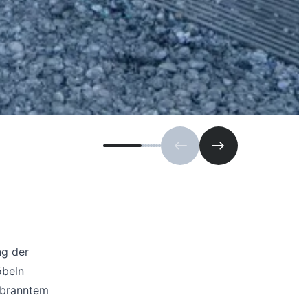
Vorherige Folie
Nächste Folie
ng der
öbeln
rbranntem