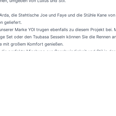
hen, umgeben von Luxus und Stil.
 Arda, die Stehtische Joe und Faye und die Stühle Kane vo
 geliefert.
nserer Marke YOI trugen ebenfalls zu diesem Projekt bei. 
ge Set oder den Tsubasa Sesseln können Sie die Rennen an
e mit großem Komfort genießen.
 die perfekte Mischung aus Geschwindigkeit und Stil in der
ounge in Zandvoort. Nehmen Sie Platz und genießen Sie da
s in reinem Borek-Stil.