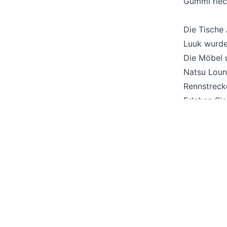
Gummi riec
Die Tische
Luuk wurden
Die Möbel u
Natsu Loun
Rennstreck
Erleben Sie
Founders L
Rennerlebni
Verwandte Projekte