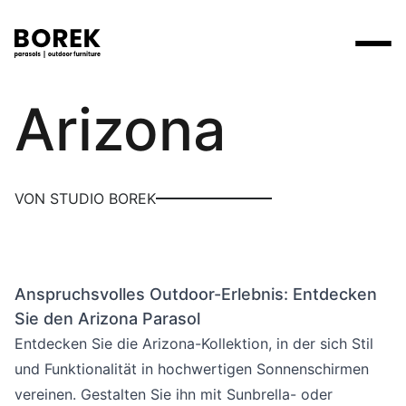
Borek
Arizona
Produkte
Suchen
Produkte
Kollektionen
Contact
Marken
Verkaufsstellen
Tische
Designer
VON STUDIO BOREK
Marken
Lounge
Borek
Flagship stores
Flagship stores
Projekte
Sonnenschirme
Max & Luuk
Premium stores
Nachrichten
Stühle
Anspruchsvolles Outdoor-Erlebnis: Entdecken
Verkaufsstellen
Yoi
Suche am Verkaufsort
Events
Sie den Arizona Parasol
Liegestühle
Mehr
Entdecken Sie die Arizona-Kollektion, in der sich Stil
3D-Modelle
und Funktionalität in hochwertigen Sonnenschirmen
Andere
Arbeiten bei
vereinen. Gestalten Sie ihn mit Sunbrella- oder