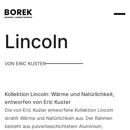
Borek
Lincoln
Produkte
Suchen
Produkte
Kollektionen
Contact
Marken
Verkaufsstellen
Tische
Designer
VON ERIC KUSTER
Marken
Lounge
Borek
Flagship stores
Flagship stores
Projekte
Sonnenschirme
Max & Luuk
Premium stores
Nachrichten
Stühle
Kollektion Lincoln: Wärme und Natürlichkeit,
Verkaufsstellen
Yoi
Suche am Verkaufsort
Events
entworfen von Eric Kuster
Liegestühle
Mehr
Die von Eric Kuster entworfene Kollektion Lincoln
3D-Modelle
strahlt Wärme und Natürlichkeit aus. Der Rahmen
Andere
Arbeiten bei
besteht aus pulverbeschichtetem Aluminium,