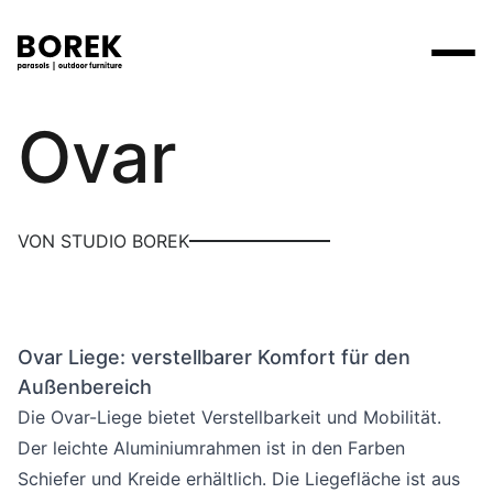
Borek
Ovar
Produkte
Suchen
Produkte
Kollektionen
Contact
Marken
Verkaufsstellen
Tische
Designer
VON STUDIO BOREK
Marken
Lounge
Borek
Flagship stores
Flagship stores
Projekte
Sonnenschirme
Max & Luuk
Premium stores
Nachrichten
Stühle
Ovar Liege: verstellbarer Komfort für den
Verkaufsstellen
Yoi
Suche am Verkaufsort
Events
Außenbereich
Liegestühle
Mehr
Die Ovar-Liege bietet Verstellbarkeit und Mobilität.
3D-Modelle
Der leichte Aluminiumrahmen ist in den Farben
Andere
Arbeiten bei
Schiefer und Kreide erhältlich. Die Liegefläche ist aus