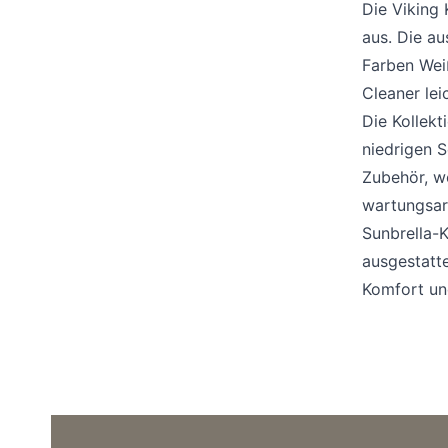
Barstuhle
Die Viking 
aus. Die au
Farben Weiß
Cleaner lei
Die Kollekt
niedrigen S
Zubehör, w
wartungsarm
Sunbrella-K
ausgestatte
Komfort und