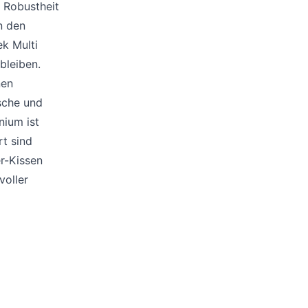
Poufs
t Robustheit
Schutzhüllen
n den
Accessoires
ek Multi
bleiben.
nen
sche und
nium ist
t sind
r-Kissen
voller