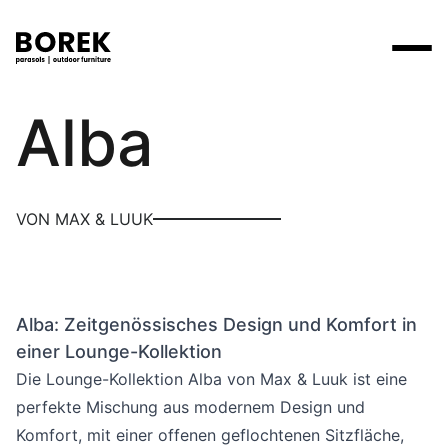
Max & Luuk
Alba
Produkte
Suchen
Produkte
Kollektionen
Contact
Marken
Verkaufsstellen
Tische
Designer
VON MAX & LUUK
Marken
Lounge
Borek
Flagship stores
Flagship stores
Projekte
Sonnenschirme
Max & Luuk
Premium stores
Nachrichten
Stühle
Alba: Zeitgenössisches Design und Komfort in
Verkaufsstellen
Yoi
Suche am Verkaufsort
Events
einer Lounge-Kollektion
Liegestühle
Mehr
Die Lounge-Kollektion Alba von Max & Luuk ist eine
3D-Modelle
perfekte Mischung aus modernem Design und
Andere
Arbeiten bei
Komfort, mit einer offenen geflochtenen Sitzfläche,