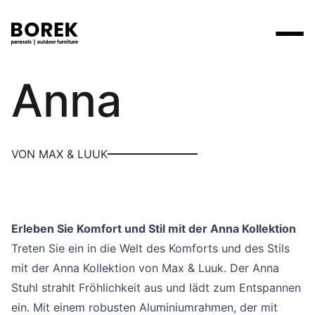
Max & Luuk
Anna
Produkte
Suchen
Produkte
Kollektionen
Contact
Marken
Verkaufsstellen
Tische
Designer
VON MAX & LUUK
Marken
Lounge
Borek
Flagship stores
Flagship stores
Projekte
Sonnenschirme
Max & Luuk
Premium stores
Nachrichten
Stühle
Verkaufsstellen
Erleben Sie Komfort und Stil mit der Anna Kollektion
Yoi
Suche am Verkaufsort
Events
Treten Sie ein in die Welt des Komforts und des Stils
Liegestühle
Mehr
mit der Anna Kollektion von Max & Luuk. Der Anna
3D-Modelle
Andere
Stuhl strahlt Fröhlichkeit aus und lädt zum Entspannen
Arbeiten bei
ein. Mit einem robusten Aluminiumrahmen, der mit