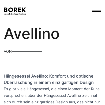
Max & Luuk
Avellino
Produkte
Suchen
Produkte
Kollektionen
Contact
Marken
Verkaufsstellen
Tische
Designer
VON
Marken
Lounge
Borek
Flagship stores
Flagship stores
Projekte
Sonnenschirme
Max & Luuk
Premium stores
Nachrichten
Stühle
Hängesessel Avellino: Komfort und optische
Verkaufsstellen
Yoi
Suche am Verkaufsort
Events
Überraschung in einem einzigartigen Design
Liegestühle
Mehr
Es gibt viele Hängesessel, die einen Moment der Ruhe
3D-Modelle
versprechen, aber der Hängesessel Avellino zeichnet
Andere
Arbeiten bei
sich durch sein einzigartiges Design aus, das nicht nur