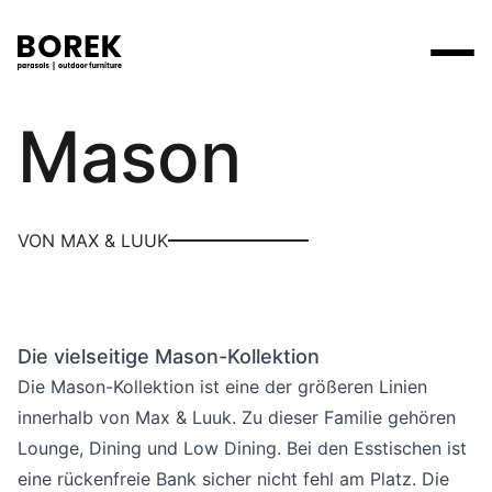
Max & Luuk
Mason
Produkte
Suchen
Produkte
Kollektionen
Contact
Marken
Verkaufsstellen
Tische
Designer
VON MAX & LUUK
Marken
Lounge
Borek
Flagship stores
Flagship stores
Projekte
Sonnenschirme
Max & Luuk
Premium stores
Nachrichten
Stühle
Die vielseitige Mason-Kollektion
Verkaufsstellen
Yoi
Suche am Verkaufsort
Events
Die Mason-Kollektion ist eine der größeren Linien
Liegestühle
Mehr
innerhalb von Max & Luuk. Zu dieser Familie gehören
3D-Modelle
Lounge, Dining und Low Dining. Bei den Esstischen ist
Andere
Arbeiten bei
eine rückenfreie Bank sicher nicht fehl am Platz. Die