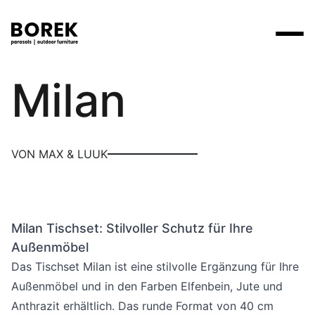
Max & Luuk
Milan
Produkte
Suchen
Produkte
Kollektionen
Contact
Marken
Verkaufsstellen
Tische
Designer
VON MAX & LUUK
Marken
Lounge
Borek
Flagship stores
Flagship stores
Projekte
Sonnenschirme
Max & Luuk
Premium stores
Nachrichten
Stühle
Milan Tischset: Stilvoller Schutz für Ihre
Verkaufsstellen
Yoi
Suche am Verkaufsort
Events
Außenmöbel
Liegestühle
Mehr
Das Tischset Milan ist eine stilvolle Ergänzung für Ihre
3D-Modelle
Außenmöbel und in den Farben Elfenbein, Jute und
Andere
Arbeiten bei
Anthrazit erhältlich. Das runde Format von 40 cm