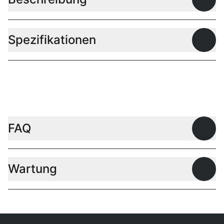
Offen
Spezifikationen
Offen
FAQ
Offen
Wartung
Offen