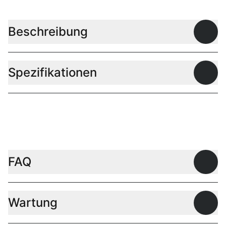
Beschreibung
Offen
Spezifikationen
Offen
FAQ
Offen
Wartung
Offen