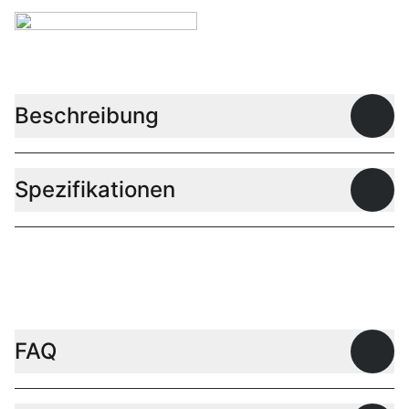
Beschreibung
Offen
Spezifikationen
Offen
FAQ
Offen