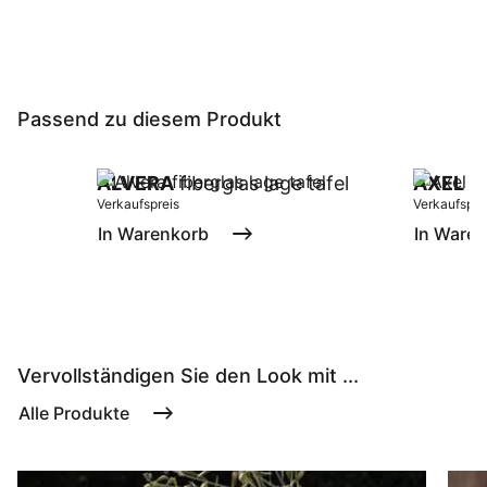
Passend zu diesem Produkt
ALVERA
fiberglas lage tafel
AXEL
bi
Verkaufspreis
Verkaufspre
In Warenkorb
In Ware
Vervollständigen Sie den Look mit ...
Alle Produkte