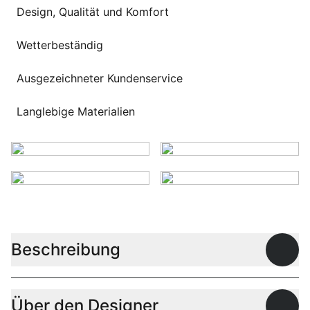
Sprachwahl
Design, Qualität und Komfort
Uber uns
Wetterbeständig
Ausgezeichneter Kundenservice
Langlebige Materialien
Beschreibung
Offen
Über den Designer