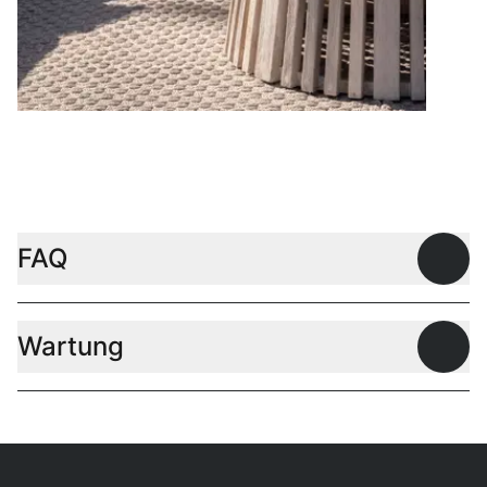
Couchtische
FAQ
Offen
Wartung
Offen