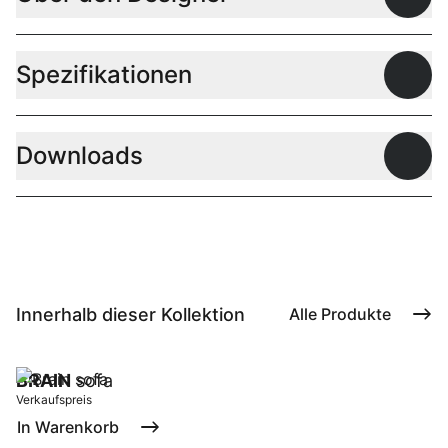
Offen
Spezifikationen
Offen
Downloads
Offen
Innerhalb dieser Kollektion
Alle Produkte
BRAIN
sofa
Verkaufspreis
In Warenkorb