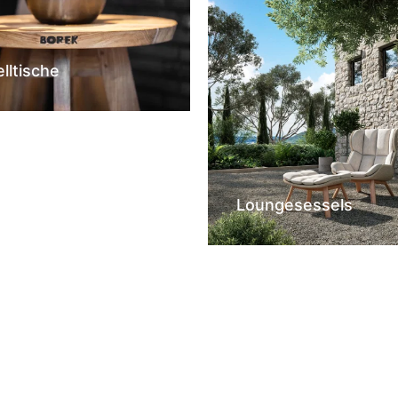
elltische
Loungesessels