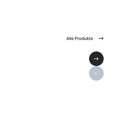
Alle Produkte
Nächste Fo
Vorherige 