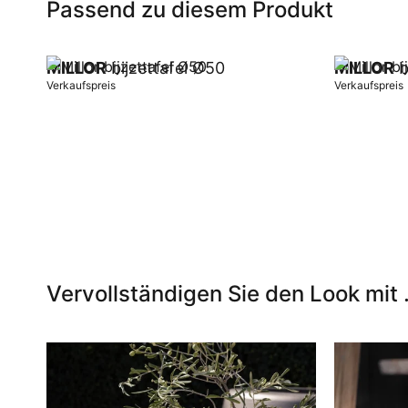
Passend zu diesem Produkt
MILLOR
bijzettafel Ø50
MILLOR
b
Verkaufspreis
Verkaufspreis
In Warenkorb
In Warenk
Vervollständigen Sie den Look mit .