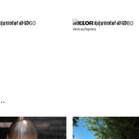
ijzettafel Ø60
MILLOR
bijzettafel Ø80
Verkaufspreis
orb
In Warenkorb
..