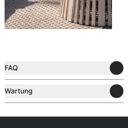
Couchtische
FAQ
Offen
Wartung
Offen