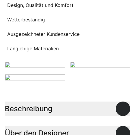
Sprachwahl
Design, Qualität und Komfort
Uber uns
Wetterbeständig
Ausgezeichneter Kundenservice
Langlebige Materialien
Beschreibung
Offen
Über den Designer