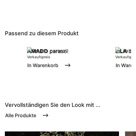
Passend zu diesem Produkt
AMADO
parasol
LILA
bij
Verkaufspreis
Verkaufspre
In Warenkorb
In Ware
Vervollständigen Sie den Look mit ...
Alle Produkte