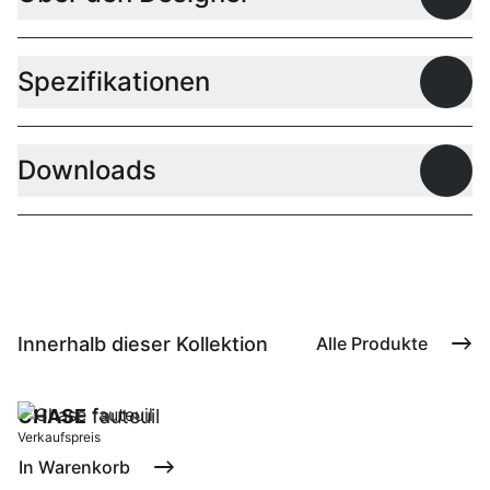
Offen
Spezifikationen
Offen
Downloads
Offen
Innerhalb dieser Kollektion
Alle Produkte
CHASE
fauteuil
Verkaufspreis
In Warenkorb