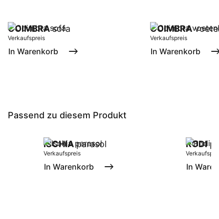
COIMBRA
sofa
COIMBRA
voete
Verkaufspreis
Verkaufspreis
In Warenkorb
In Warenkorb
Passend zu diesem Produkt
ISCHIA
parasol
RODI
pa
Verkaufspreis
Verkaufspre
In Warenkorb
In Ware