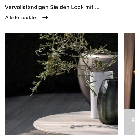
Vervollständigen Sie den Look mit ...
Alle Produkte
B