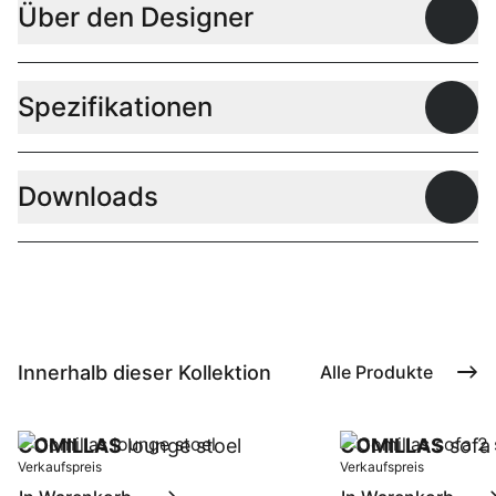
Über den Designer
Offen
Spezifikationen
Offen
Downloads
Offen
Innerhalb dieser Kollektion
Alle Produkte
COMILLAS
lounge stoel
COMILLAS
sofa 
Verkaufspreis
Verkaufspreis