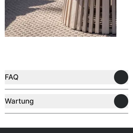
Couchtische
FAQ
Offen
Wartung
Offen