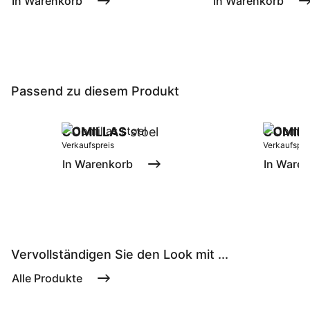
In Warenkorb
In Warenkorb
Passend zu diesem Produkt
COMILLAS
stoel
COMIL
Verkaufspreis
Verkaufspre
In Warenkorb
In Ware
Vervollständigen Sie den Look mit ...
Alle Produkte