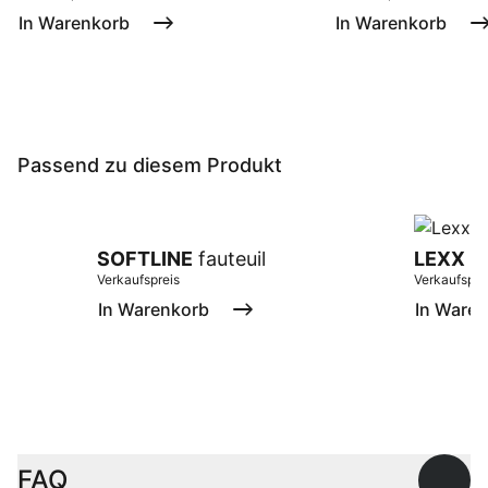
In Warenkorb
In Warenkorb
Passend zu diesem Produkt
SOFTLINE
fauteuil
LEXX
ta
Verkaufspreis
Verkaufspre
In Warenkorb
In Ware
FAQ