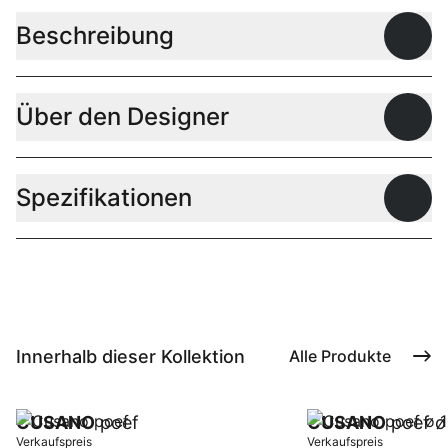
Beschreibung
Offen
Über den Designer
Offen
Spezifikationen
Offen
Innerhalb dieser Kollektion
Alle Produkte
CUSANO
poef
CUSANO
poef ø
Verkaufspreis
Verkaufspreis