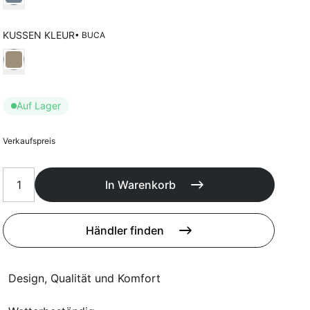
Poufs
Schutzhüllen
Accessoires
KUSSEN KLEUR
• BUCA
Wählen Kussen kleur
Auf Lager
Verkaufspreis
In Warenkorb
Händler finden
Design, Qualität und Komfort