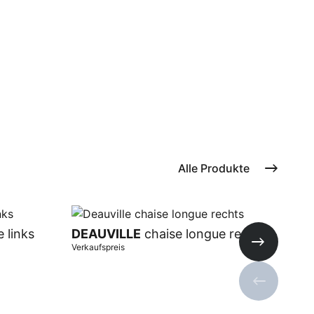
Alle Produkte
 links
DEAUVILLE
chaise longue rechts
DE
Verkaufspreis
Verka
Nächste Fo
Vorherige 
In Warenkorb
In 