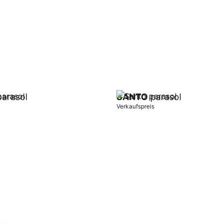
arasol
SANTO
parasol
Verkaufspreis
orb
In Warenkorb
..