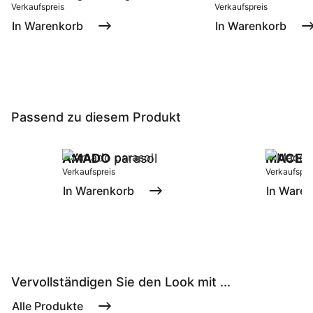
Verkaufspreis
Verkaufspreis
In Warenkorb
In Warenkorb
Passend zu diesem Produkt
AMADO
parasol
MACE
l
Verkaufspreis
Verkaufspre
In Warenkorb
In Ware
Vervollständigen Sie den Look mit ...
Alle Produkte