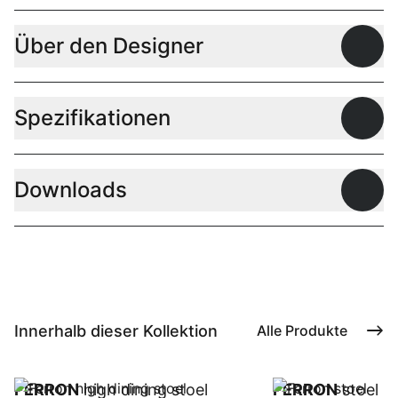
Über den Designer
Offen
Spezifikationen
Offen
Downloads
Offen
Innerhalb dieser Kollektion
Alle Produkte
FERRON
high dining stoel
FERRON
stoel