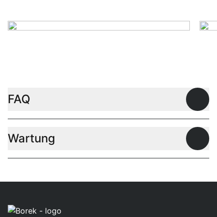
Couchtische
B
FAQ
Offen
Wartung
Offen