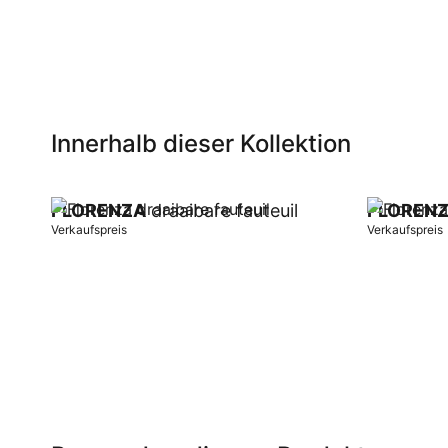
Innerhalb dieser Kollektion
FLORENZA
draaibare fauteuil
FLOREN
Verkaufspreis
Verkaufspreis
In Warenkorb
In Warenk