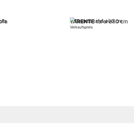
ofa
TARENTE
tafel ⌀80 cm
Verkaufspreis
orb
In Warenkorb