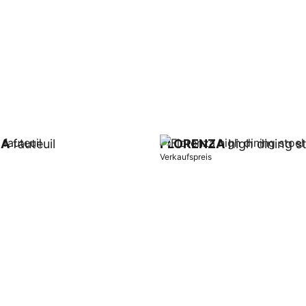
ZA
fauteuil
FLORENZA
high dining s
Verkaufspreis
orb
In Warenkorb