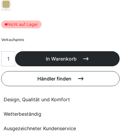
Poufs
Wählen Kussen kleur
Schutzhüllen
Accessoires
Nicht auf Lager
Verkaufspreis
In Warenkorb
Händler finden
Design, Qualität und Komfort
Wetterbeständig
Ausgezeichneter Kundenservice