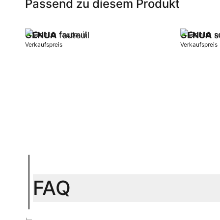
Passend zu diesem Produkt
GENUA
fauteuil
GENUA
s
Verkaufspreis
Verkaufspreis
In Warenkorb
In Warenk
FAQ