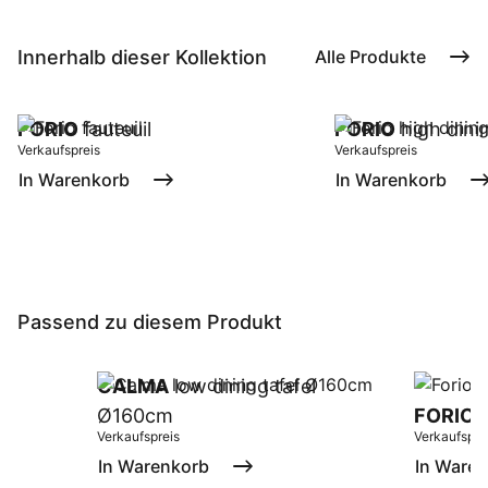
Innerhalb dieser Kollektion
Alle Produkte
FORIO
fauteuil
FORIO
high dinin
Verkaufspreis
Verkaufspreis
In Warenkorb
In Warenkorb
Passend zu diesem Produkt
CALMA
low dining tafel
Ø160cm
FORIO
s
Verkaufspreis
Verkaufspre
In Warenkorb
In Ware