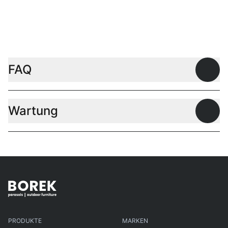
FAQ
Offen
Wartung
Offen
PRODUKTE
MARKEN