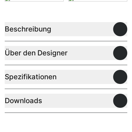
Beschreibung
Offen
Über den Designer
Offen
Spezifikationen
Offen
Downloads
Offen