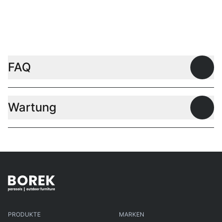
FAQ
Offen
Wartung
Offen
PRODUKTE
MARKEN