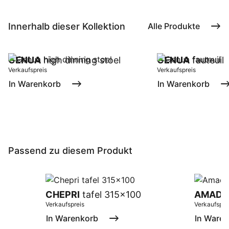
Innerhalb dieser Kollektion
Alle Produkte
GENUA
high dinning stoel
GENUA
fauteuil
Verkaufspreis
Verkaufspreis
In Warenkorb
In Warenkorb
Passend zu diesem Produkt
CHEPRI
tafel 315x100
AMAD
Verkaufspreis
Verkaufspre
In Warenkorb
In Ware