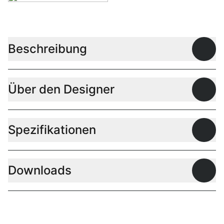
Beschreibung
Offen
Über den Designer
Offen
Spezifikationen
Offen
Downloads
Offen