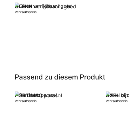
GLENN
verrijdbaar ligbed
Verkaufspreis
In Warenkorb
Passend zu diesem Produkt
PORTIMAO
parasol
AXEL
bijz
Verkaufspreis
Verkaufspreis
In Warenkorb
In Warenk