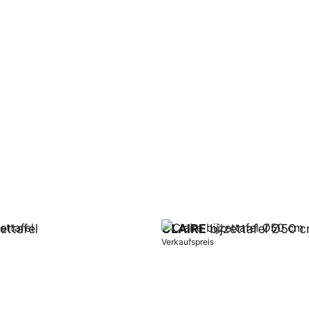
ettafel
CLAIRE
bijzettafel Ø50 
Verkaufspreis
orb
In Warenkorb