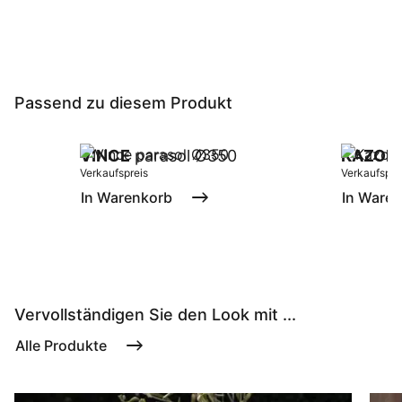
Passend zu diesem Produkt
VINCE
parasol Ø350
KAZOK
Verkaufspreis
Verkaufspre
In Warenkorb
In Ware
Vervollständigen Sie den Look mit ...
Alle Produkte