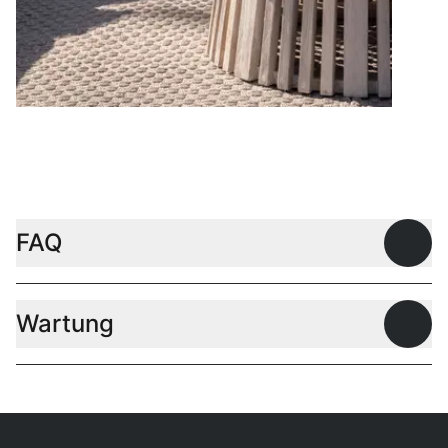
Couchtische
FAQ
Offen
Wartung
Offen