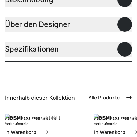
Offen
Über den Designer
Offen
Spezifikationen
Offen
Innerhalb dieser Kollektion
Alle Produkte
HOSHI
corner set left
HOSHI
corner se
Verkaufspreis
Verkaufspreis
In Warenkorb
In Warenkorb