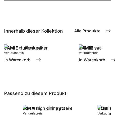
Innerhalb dieser Kollektion
Alle Produkte
JAMIE
buitenkeuken
JAMIE
set
Verkaufspreis
Verkaufspreis
In Warenkorb
In Warenkorb
Passend zu diesem Produkt
MIRA
high dining stoel
SORI
hig
Verkaufspreis
Verkaufspre