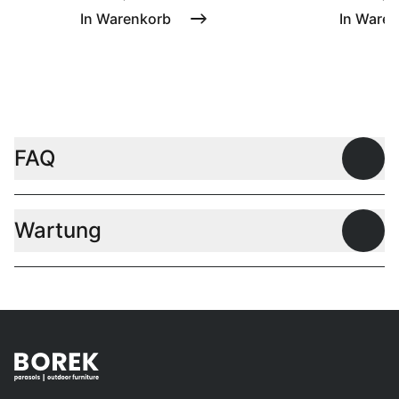
In Warenkorb
In Ware
FAQ
Offen
Wartung
Offen