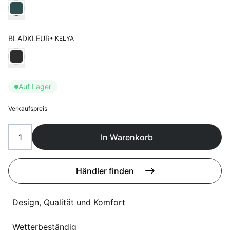
Sprachwahl
Wählen Kleur frame
Uber uns
BLADKLEUR
• KELYA
Wählen Bladkleur
Auf Lager
Verkaufspreis
In Warenkorb
Händler finden
Design, Qualität und Komfort
Wetterbeständig