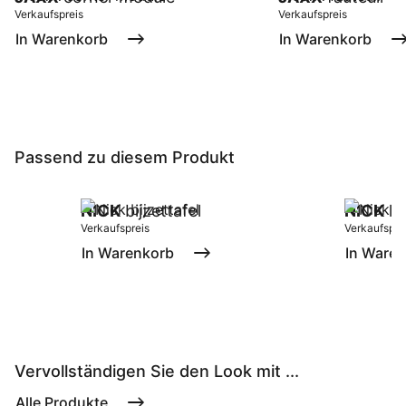
Verkaufspreis
Verkaufspreis
In Warenkorb
In Warenkorb
Passend zu diesem Produkt
NICK
bijzettafel
NICK
la
Verkaufspreis
Verkaufspre
In Warenkorb
In Ware
Vervollständigen Sie den Look mit ...
Alle Produkte