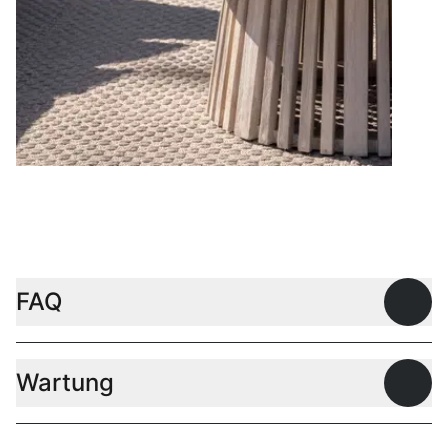
Couchtische
FAQ
Offen
Wartung
Offen