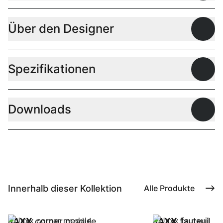
Über den Designer
Offen
Spezifikationen
Offen
Downloads
Offen
Innerhalb dieser Kollektion
Alle Produkte
JAXX
corner module
JAXX
fauteuil