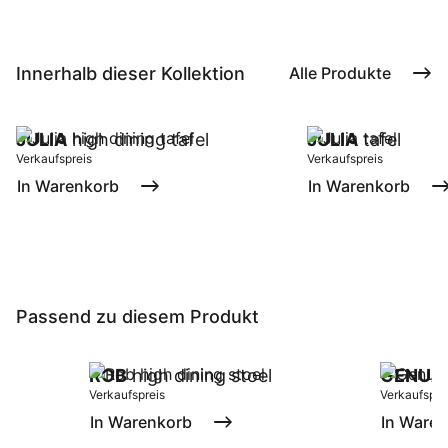
Innerhalb dieser Kollektion
Alle Produkte
JULIA
high dining tafel
JULIA
tafel
Verkaufspreis
Verkaufspreis
In Warenkorb
In Warenkorb
Passend zu diesem Produkt
ROB
high dining stoel
GENUA
Verkaufspreis
Verkaufspre
In Warenkorb
In Ware