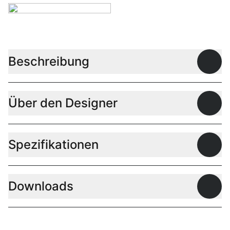
Beschreibung
Offen
Über den Designer
Offen
Spezifikationen
Offen
Downloads
Offen