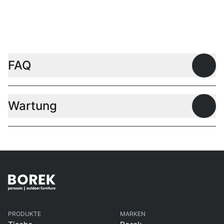
FAQ
Offen
Wartung
Offen
PRODUKTE
MARKEN