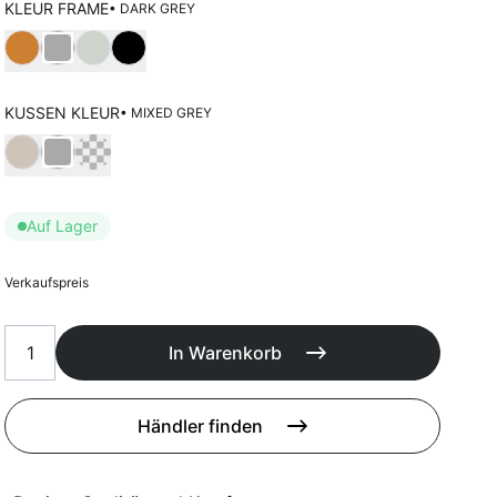
Poufs
KLEUR FRAME
• DARK GREY
Schutzhüllen
Wählen Kleur frame
Accessoires
KUSSEN KLEUR
• MIXED GREY
Wählen Kussen kleur
Auf Lager
Verkaufspreis
In Warenkorb
Händler finden