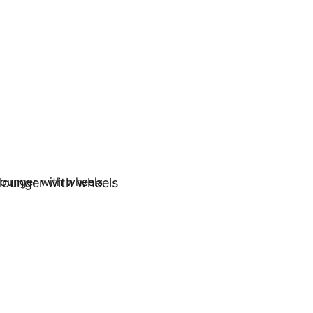
lounger with wheels
orb