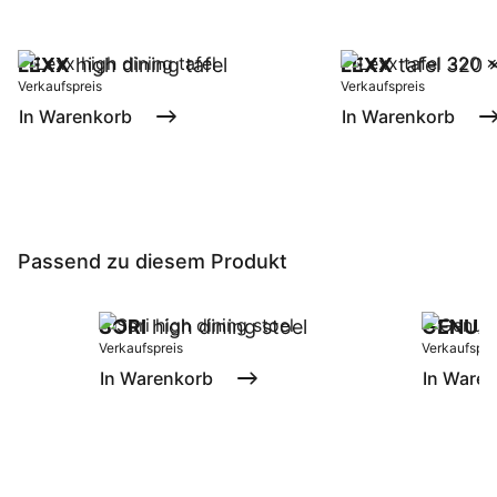
LEXX
high dining tafel
LEXX
tafel 320 
Verkaufspreis
Verkaufspreis
In Warenkorb
In Warenkorb
Passend zu diesem Produkt
SORI
high dining stoel
GENUA
Verkaufspreis
Verkaufspre
In Warenkorb
In Ware