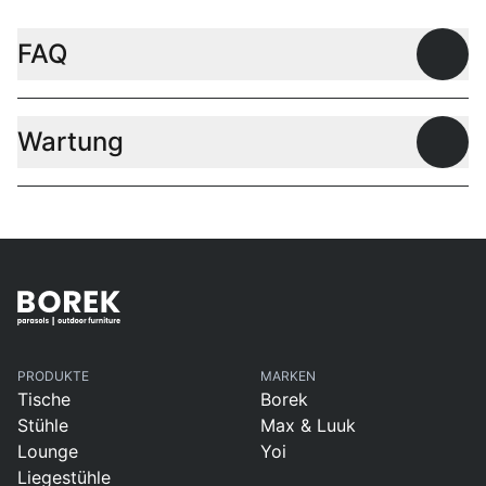
FAQ
Offen
Wartung
Offen
PRODUKTE
MARKEN
Tische
Borek
Stühle
Max & Luuk
Lounge
Yoi
Liegestühle