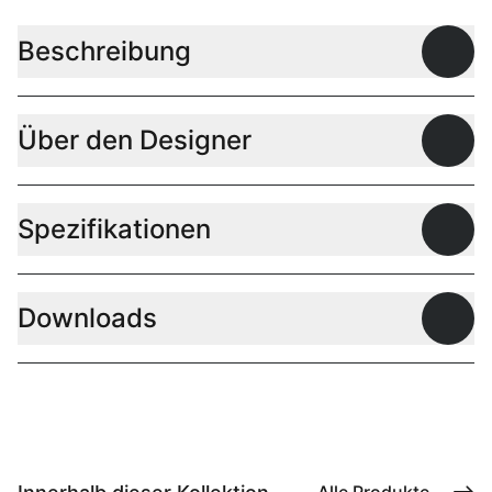
Beschreibung
Offen
Über den Designer
Offen
Spezifikationen
Offen
Downloads
Offen