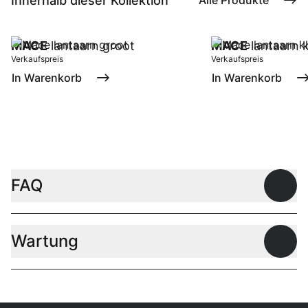
Innerhalb dieser Kollektion
Alle Produkte
MACE
lantaarn groot
MACE
lantaarn k
Verkaufspreis
Verkaufspreis
In Warenkorb
In Warenkorb
FAQ
Offen
Wartung
Offen