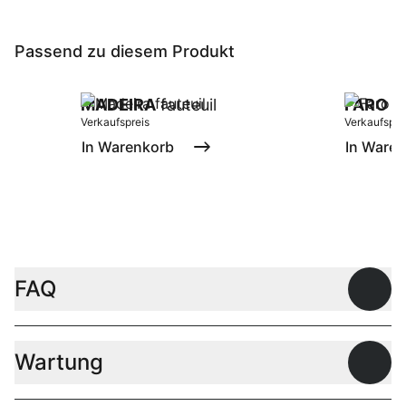
Passend zu diesem Produkt
MADEIRA
fauteuil
FARO
ta
Verkaufspreis
Verkaufspre
In Warenkorb
In Ware
FAQ
Offen
Wartung
Offen