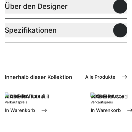
Über den Designer
Offen
Spezifikationen
Offen
Innerhalb dieser Kollektion
Alle Produkte
MADEIRA
fauteuil
MADEIRA
stoel
Verkaufspreis
Verkaufspreis
In Warenkorb
In Warenkorb